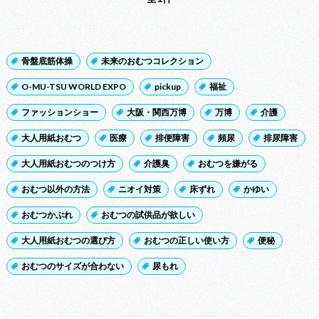
骨盤底筋体操
未来のおむつコレクション
O-MU-TSU WORLD EXPO
pickup
福祉
ファッションショー
大阪・関西万博
万博
介護
大人用紙おむつ
医療
排便障害
頻尿
排尿障害
大人用紙おむつのつけ方
介護臭
おむつを嫌がる
おむつ以外の方法
ニオイ対策
床ずれ
かゆい
おむつかぶれ
おむつの試供品が欲しい
大人用紙おむつの選び方
おむつの正しい使い方
便秘
おむつのサイズが合わない
尿もれ