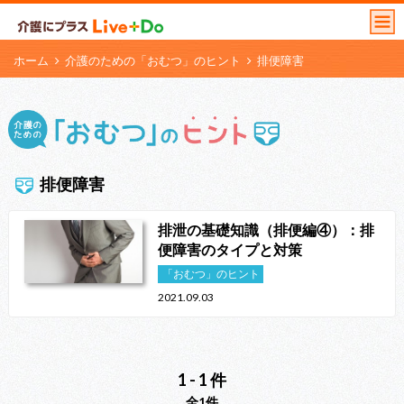
ホーム
介護のための「おむつ」のヒント
排便障害
排便障害
排泄の基礎知識（排便編④）：排
便障害のタイプと対策
「おむつ」のヒント
2021.09.03
1 - 1 件
全1件