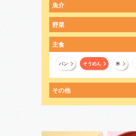
魚介
野菜
主食
パン
そうめん
米
その他