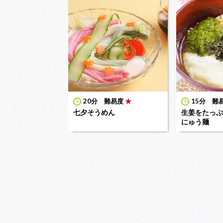
20分
難易度
★
15分
難
七夕そうめん
生姜をたっぷ
にゅう麺