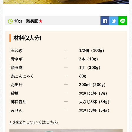
10分
難易度
★
材料(2人分)
玉ねぎ
-----
1/2個（100g）
青ネギ
-----
2本（10g）
焼豆腐
-----
1丁（300g）
糸こんにゃく
-----
60g
お出汁
-----
200ml（200g）
砂糖
-----
大さじ1杯（9g）
薄口醤油
-----
大さじ3杯（54g）
みりん
-----
大さじ3杯（54g）
> お出汁についてはこちら