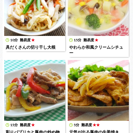
10分
難易度
★
15分
難易度
★
具だくさんの切り干し大根
やわらか和風クリームシチュ
ー
15分
難易度
★
5分
難易度
★★
彩りパプリカと豚肉の炒め物
元気が出る豚肉の生姜焼き