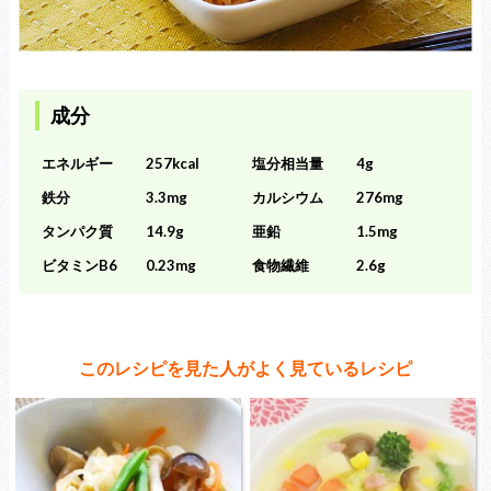
成分
エネルギー
257kcal
塩分相当量
4g
鉄分
3.3mg
カルシウム
276mg
タンパク質
14.9g
亜鉛
1.5mg
ビタミンB6
0.23mg
食物繊維
2.6g
このレシピを見た人がよく見ているレシピ