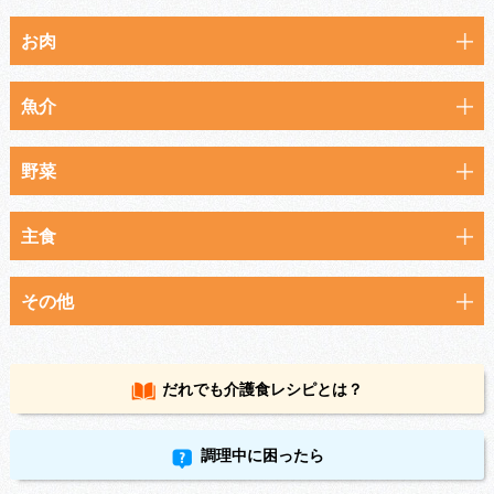
お肉
魚介
野菜
主食
その他
だれでも
介護食レシピとは？
調理中に困ったら