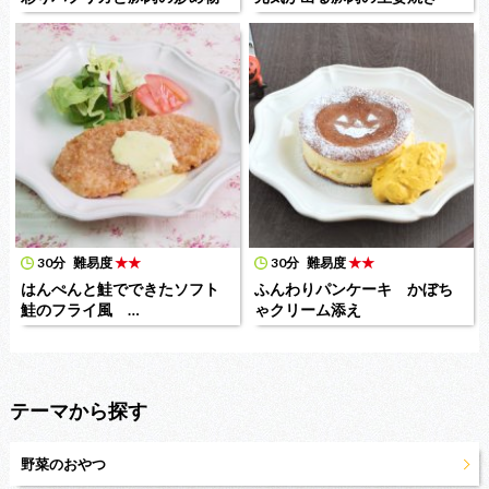
30分
難易度
★★
30分
難易度
★★
はんぺんと鮭でできたソフト
ふんわりパンケーキ かぼち
鮭のフライ風 …
ゃクリーム添え
テーマから探す
野菜のおやつ