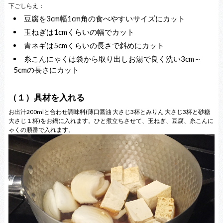
下ごしらえ：
豆腐を3cm幅1cm角の食べやすいサイズにカット
玉ねぎは1cmくらいの幅でカット
青ネギは5cmくらいの長さで斜めにカット
糸こんにゃくは袋から取り出しお湯で良く洗い3cm～
5cmの長さにカット
（１）具材を入れる
お出汁200mlと合わせ調味料(薄口醤油 大さじ3杯とみりん 大さじ3杯と砂糖
大さじ１杯)をお鍋に入れます。ひと煮立ちさせて、玉ねぎ、豆腐、糸こんに
ゃくの順番で入れます。