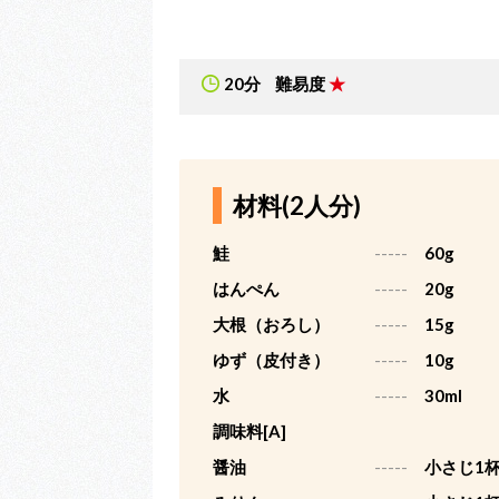
20分
難易度
★
材料(2人分)
鮭
-----
60g
はんぺん
-----
20g
大根（おろし）
-----
15g
ゆず（皮付き）
-----
10g
水
-----
30ml
調味料[A]
醤油
-----
小さじ1杯