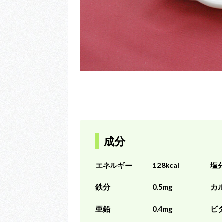
成分
エネルギー
128kcal
塩
鉄分
0.5mg
カ
亜鉛
0.4mg
ビ