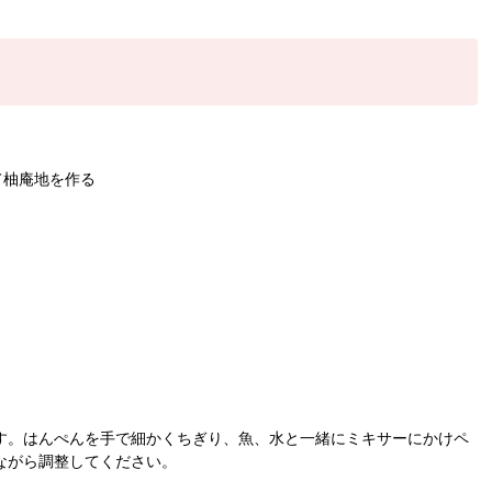
て柚庵地を作る
す。はんぺんを手で細かくちぎり、魚、水と一緒にミキサーにかけペ
ながら調整してください。