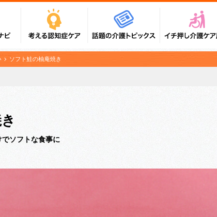
い
ソフト鮭の柚庵焼き
焼き
けでソフトな食事に