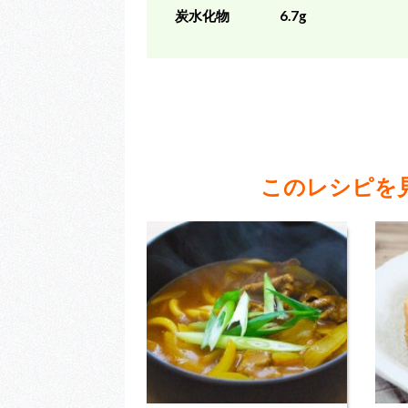
炭水化物
6.7g
このレシピを