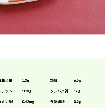
分相当量
1.3g
糖質
6.5g
ルシウム
18mg
タンパク質
16g
タミンB6
0.42mg
食物繊維
0.2g