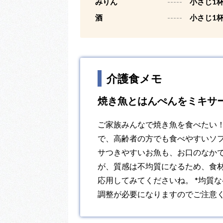
みりん
-----
小さじ1杯
酒
-----
小さじ1杯
介護食メモ
焼き魚とはんぺんをミキサ
ご家族みんなで焼き魚を食べたい
で、高齢者の方でも食べやすいソ
サつきやすいお魚も、お口のなか
が、質感は不均質になるため、食
応用してみてくださいね。 *均質
調整が必要になりますのでご注意