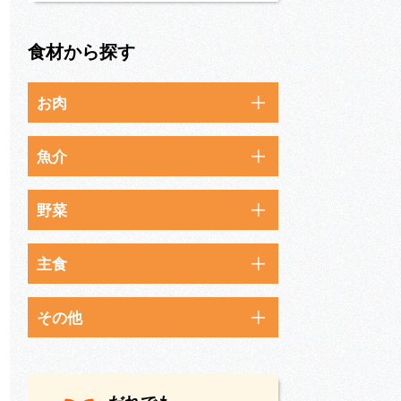
食材から探す
お肉
魚介
野菜
主食
その他