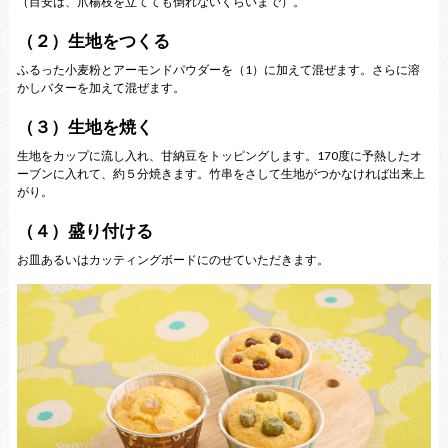
（目安は、爪楊枝を立てても倒れないくらいまで）。
（２）生地をつくる
ふるった小麦粉とアーモンドパウダーを（1）に加えて混ぜます。さらに溶
かしバターを加えて混ぜます。
（３）生地を焼く
生地をカップに流し入れ、甘納豆をトッピングします。170度に予熱したオ
ーブンに入れて、約５分焼きます。竹串をさして生地がつかなければ出来上
がり。
（４）盛り付ける
お皿あるいはカッティングボードにのせていただきます。