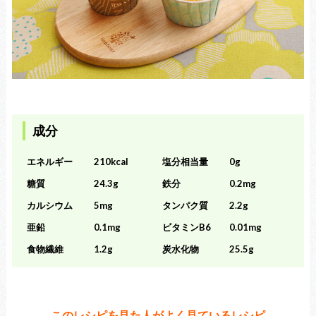
成分
エネルギー
210kcal
塩分相当量
0g
糖質
24.3g
鉄分
0.2mg
カルシウム
5mg
タンパク質
2.2g
亜鉛
0.1mg
ビタミンB6
0.01mg
食物繊維
1.2g
炭水化物
25.5g
このレシピを見た人がよく見ているレシピ