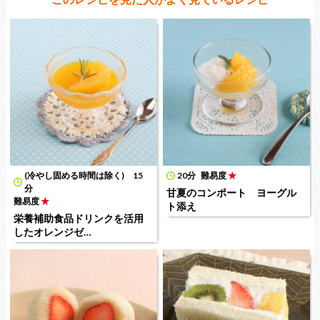
(冷やし固める時間は除く) 15
20分
難易度
★
分
甘夏のコンポート ヨーグル
難易度
★
ト添え
栄養補助食品ドリンクを活用
したオレンジゼ…