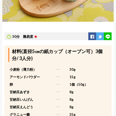
30分
難易度
★
材料(直径5㎝の紙カップ（オーブン可）3個
分/ 3人分)
小麦粉（薄力粉）
-----
30g
アーモンドパウダー
-----
15g
卵
-----
1個（50g）
甘納豆あずき
-----
8g
甘納豆いんげん
-----
8g
甘納豆えんどう
-----
8g
グラニュー糖
-----
35g